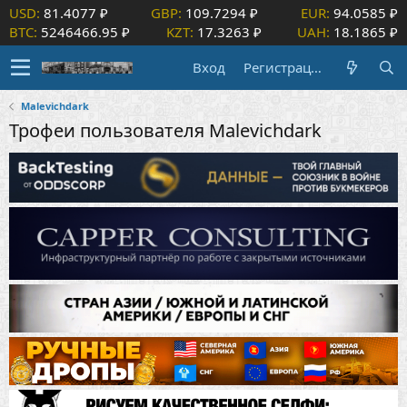
USD:
81.4077 ₽
GBP:
109.7294 ₽
EUR:
94.0585 ₽
BTC:
5246466.95 ₽
KZT:
17.3263 ₽
UAH:
18.1865 ₽
Вход
Регистрация
Malevichdark
Трофеи пользователя Malevichdark