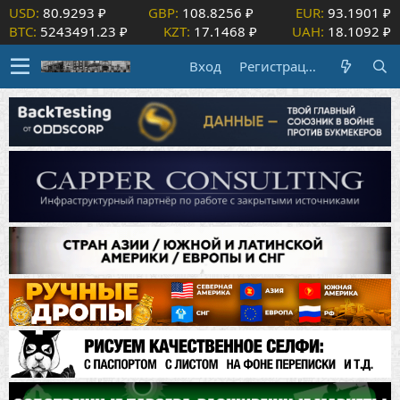
USD:
80.9293 ₽
GBP:
108.8256 ₽
EUR:
93.1901 ₽
BTC:
5243491.23 ₽
KZT:
17.1468 ₽
UAH:
18.1092 ₽
Вход
Регистрация