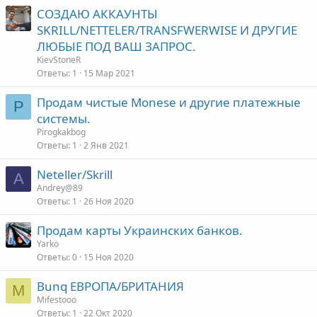
СОЗДАЮ АККАУНТЫ
SKRILL/NETTELER/TRANSFWERWISE И ДРУГИЕ
ЛЮБЫЕ ПОД ВАШ ЗАПРОС.
KievStoneR
Ответы
1
15 Мар 2021
Продам чистые Monese и другие платежные
P
системы.
Pirogkakbog
Ответы
1
2 Янв 2021
Neteller/Skrill
A
Andrey@89
Ответы
1
26 Ноя 2020
Продам карты Украинских банков.
Yarko
Ответы
0
15 Ноя 2020
Bunq ЕВРОПА/БРИТАНИЯ
M
Mifestooo
Ответы
1
22 Окт 2020