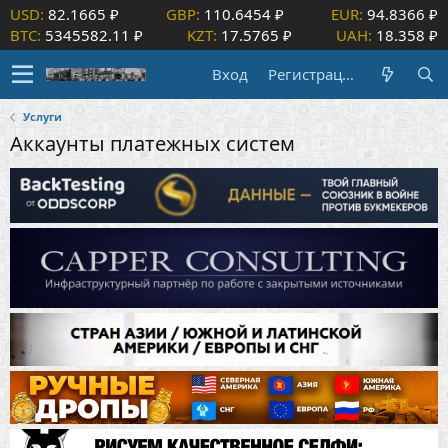
USD:
82.1665 ₽
GBP:
110.6454 ₽
EUR:
94.8366 ₽
BTC:
5345582.11 ₽
KZT:
17.5765 ₽
UAH:
18.358 ₽
Вход
Регистрация
Услуги
Аккаунты платежных систем