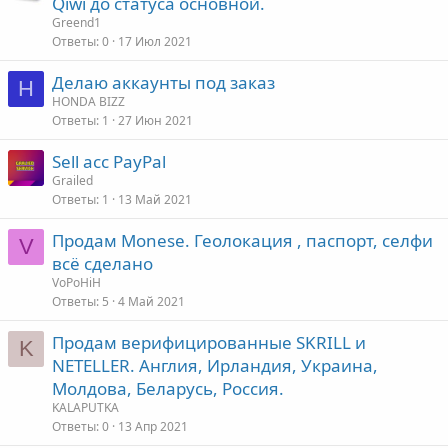
Qiwi до статуса основной.
Greend1
Ответы
0
17 Июл 2021
Делаю аккаунты под заказ
H
HONDA BIZZ
Ответы
1
27 Июн 2021
Sell acc PayPal
Grailed
Ответы
1
13 Май 2021
Продам Monese. Геолокация , паспорт, селфи
V
всё сделано
VoPoHiH
Ответы
5
4 Май 2021
Продам верифицированные SKRILL и
K
NETELLER. Англия, Ирландия, Украина,
Молдова, Беларусь, Россия.
KALAPUTKA
Ответы
0
13 Апр 2021