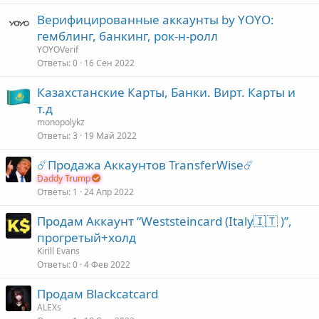
Верифицированные аккаунты by YOYO:
гемблинг, банкинг, рок-н-ролл
YOYOVerif
Ответы
0
16 Сен 2022
Казахстанские Карты, Банки. Вирт. Карты и
т.д
monopolykz
Ответы
3
19 Май 2022
☄️Продажа Аккаунтов TransferWise☄️
Daddy Trump
Ответы
1
24 Апр 2022
Продам Аккаунт “Weststeincard (Italy🇮🇹 )”,
прогретый+холд
Kirill Evans
Ответы
0
4 Фев 2022
Продам Blackcatcard
ALEXs