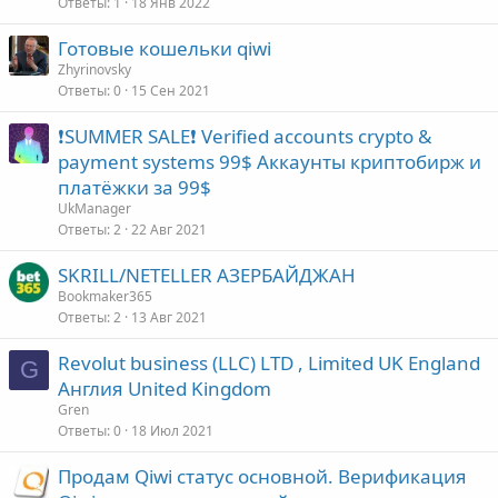
Ответы
1
18 Янв 2022
Готовые кошельки qiwi
Zhyrinovsky
Ответы
0
15 Сен 2021
❗️SUMMER SALE❗️ Verified accounts crypto &
payment systems 99$ Аккаунты криптобирж и
платёжки за 99$
UkManager
Ответы
2
22 Авг 2021
SKRILL/NETELLER АЗЕРБАЙДЖАН
Bookmaker365
Ответы
2
13 Авг 2021
Revolut business (LLC) LTD , Limited UK England
G
Англия United Kingdom
Gren
Ответы
0
18 Июл 2021
Продам Qiwi статус основной. Верификация