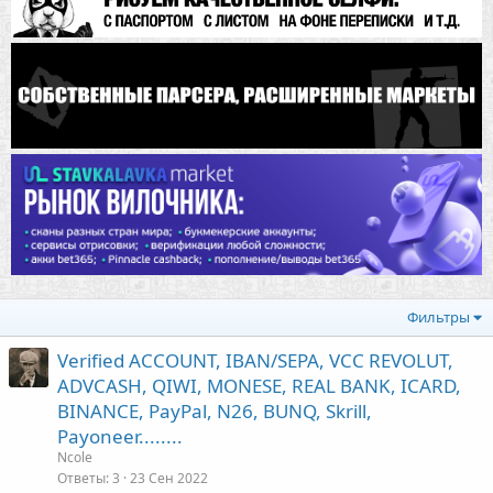
Фильтры
Verified ACCOUNT, IBAN/SEPA, VCC REVOLUT,
ADVCASH, QIWI, MONESE, REAL BANK, ICARD,
BINANCE, PayPal, N26, BUNQ, Skrill,
Payoneer........
Ncole
Ответы
3
23 Сен 2022