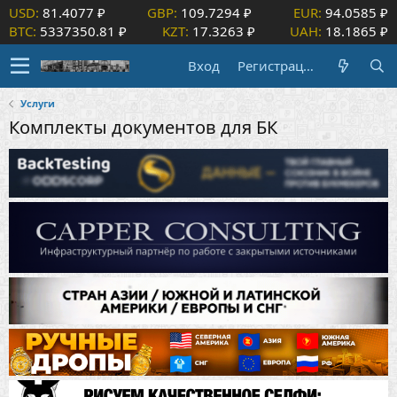
USD:
81.4077 ₽
GBP:
109.7294 ₽
EUR:
94.0585 ₽
BTC:
5337350.81 ₽
KZT:
17.3263 ₽
UAH:
18.1865 ₽
Вход
Регистрация
Услуги
Комплекты документов для БК