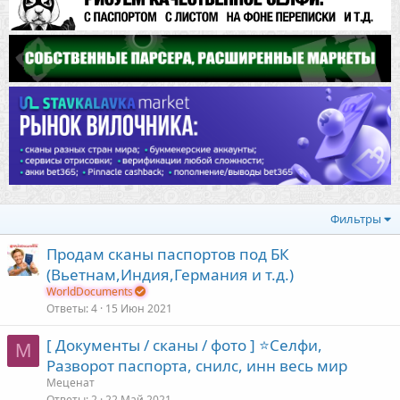
Фильтры
Продам сканы паспортов под БК
(Вьетнам,Индия,Германия и т.д.)
WorldDocuments
Ответы
4
15 Июн 2021
[ Документы / сканы / фото ] ⭐️Селфи,
М
Разворот паспорта, снилс, инн весь мир
Меценат
Ответы
2
22 Май 2021