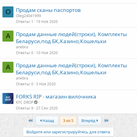
Продам сканы паспортов
O
Oleg24041999
Ответы
1
19 Ноя 2020
Продам данные людей(строки), Комплекты
A
Беларуси,под БК,Казино,Кошельки
anebra
Ответы
0
10 Ноя 2020
Продам данные людей(строки), Комплекты
A
Беларуси,под БК,Казино,Кошельки
anebra
Ответы
0
3 Ноя 2020
FORKS RIP - магазин вилочника
KYC DROP
Ответы
9
27 Сен 2020
First
Last
Назад
3 из 5
Вперёд
Войдите или зарегистрируйтесь для ответа.