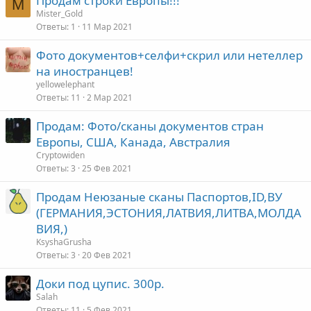
Продам строки Европы!!!
M
Mister_Gold
Ответы
1
11 Мар 2021
Фото документов+селфи+скрил или нетеллер
на иностранцев!
yellowelephant
Ответы
11
2 Мар 2021
Продам: Фото/сканы документов стран
Европы, США, Канада, Австралия
Cryptowiden
Ответы
3
25 Фев 2021
Продам Неюзаные сканы Паспортов,ID,ВУ
(ГЕРМАНИЯ,ЭСТОНИЯ,ЛАТВИЯ,ЛИТВА,МОЛДА
ВИЯ,)
KsyshaGrusha
Ответы
3
20 Фев 2021
Доки под цупис. 300р.
Salah
Ответы
11
5 Фев 2021