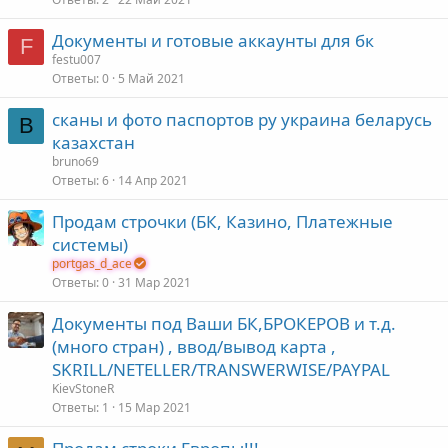
Документы и готовые аккаунты для бк
F
festu007
Ответы
0
5 Май 2021
сканы и фото паспортов ру украина беларусь
B
казахстан
bruno69
Ответы
6
14 Апр 2021
Продам строчки (БК, Казино, Платежные
системы)
portgas_d_ace
Ответы
0
31 Мар 2021
Документы под Ваши БК,БРОКЕРОВ и т.д.
(много стран) , ввод/вывод карта ,
SKRILL/NETELLER/TRANSWERWISE/PAYPAL
KievStoneR
Ответы
1
15 Мар 2021