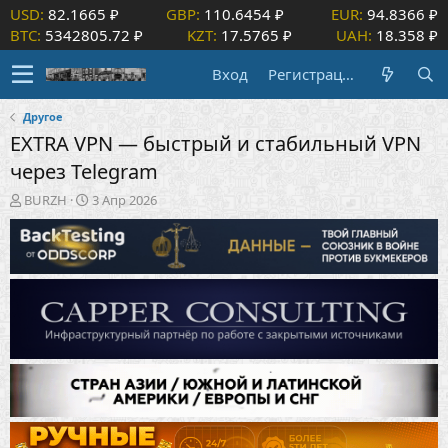
USD:
82.1665 ₽
GBP:
110.6454 ₽
EUR:
94.8366 ₽
BTC:
5342805.72 ₽
KZT:
17.5765 ₽
UAH:
18.358 ₽
Вход
Регистрация
Другое
EXTRA VPN — быстрый и стабильный VPN
через Telegram
А
Д
BURZH
3 Апр 2026
в
а
т
т
о
а
р
н
т
а
е
ч
м
а
ы
л
а