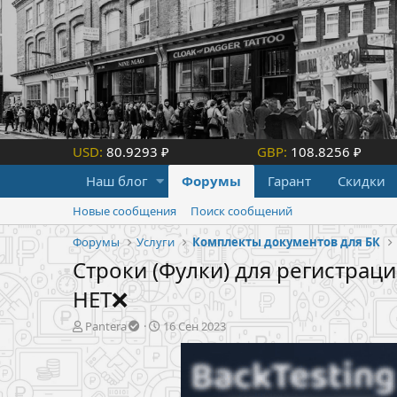
USD:
80.9293 ₽
GBP:
108.8256 ₽
Наш блог
Форумы
Гарант
Скидки
Новые сообщения
Поиск сообщений
Форумы
Услуги
Комплекты документов для БК
Строки (Фулки) для регистрац
НЕТ❌
А
Д
Pantera
16 Сен 2023
в
а
т
т
о
а
р
н