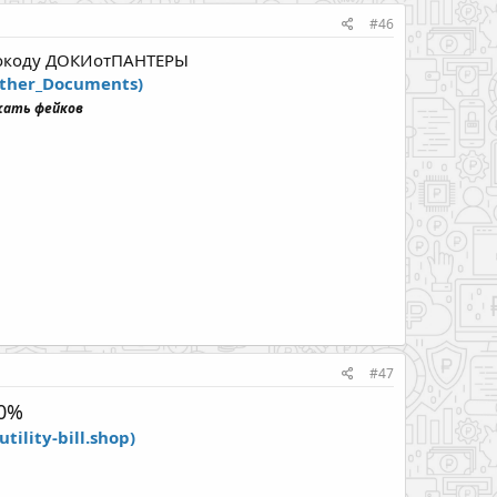
#46
омокоду ДОКИотПАНТЕРЫ
nther_Documents)
жать фейков
#47
30%
utility-bill.shop)