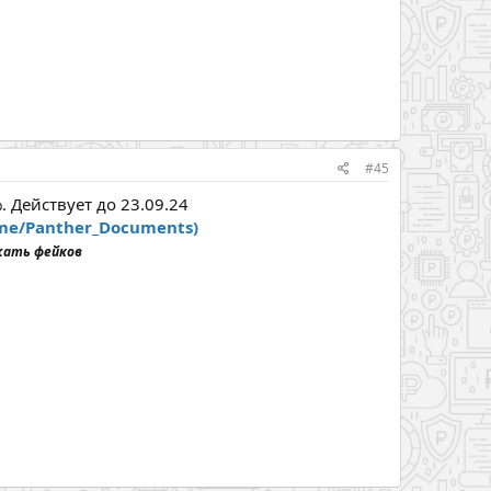
#45
 Действует до 23.09.24
.me/Panther_Documents)
жать фейков