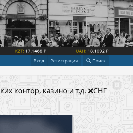
KZT:
17.1468 ₽
UAH:
18.1092 ₽
Вход
Регистрация
Поиск
их контор, казино и т.д. ❌СНГ