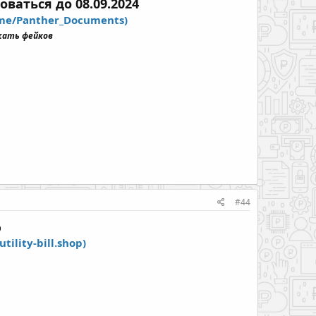
ваться до 08.09.2024
.me/Panther_Documents)
жать фейков
#44
%
utility-bill.shop)