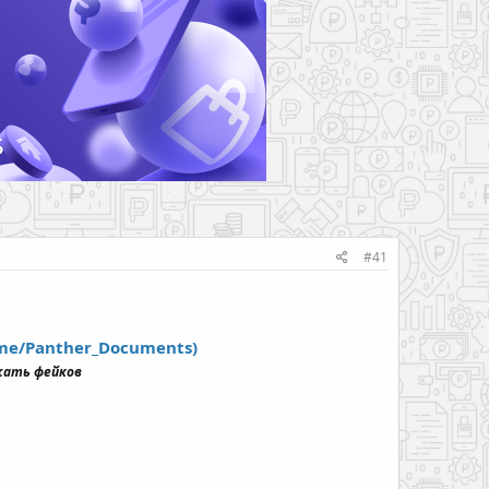
#41
.me/Panther_Documents)
жать фейков