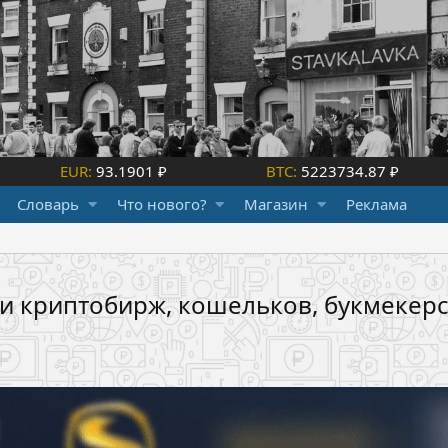
EUR:
93.1901 ₽
BTC:
5223734.87 ₽
Словарь
Что нового?
Магазин
Реклама
ии криптобирж, кошельков, букмекерск