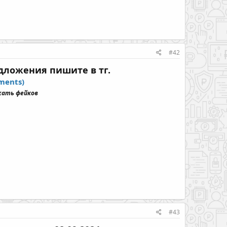
#42
дложения пишите в тг.
ments)
жать фейков
#43