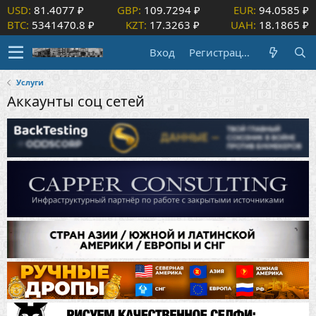
USD:
81.4077 ₽
GBP:
109.7294 ₽
EUR:
94.0585 ₽
BTC:
5341470.8 ₽
KZT:
17.3263 ₽
UAH:
18.1865 ₽
Вход
Регистрация
Услуги
Аккаунты соц сетей