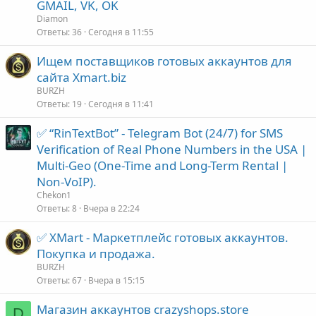
GMAIL, VK, OK
о
Diamon
Ответы
36
Сегодня в 11:55
Ищем поставщиков готовых аккаунтов для
сайта Xmart.biz
BURZH
Ответы
19
Сегодня в 11:41
✅ “RinTextBot” - Telegram Bot (24/7) for SMS
Verification of Real Phone Numbers in the USA |
Multi-Geo (One-Time and Long-Term Rental |
Non-VoIP).
Chekon1
Ответы
8
Вчера в 22:24
✅ XMart - Маркетплейс готовых аккаунтов.
Покупка и продажа.
BURZH
Ответы
67
Вчера в 15:15
Магазин аккаунтов crazyshops.store
D