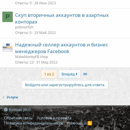
Ответы
0
28 Июн 2023
Скуп вторичных аккаунтов в азартных
P
конторах
polimorfish
Ответы
0
29 Май 2023
Надежный селлер аккаунтов и бизнес
менеджеров Facebook
MakeMoneyFB.shop
Ответы
23
31 Мар 2022
Last
1 из 2
Вперёд
Войдите или зарегистрируйтесь для ответа.
Услуги
Russian (RU)
Обратная связь
Условия и правила
Политика конфиденциальности
Помощь
R
S