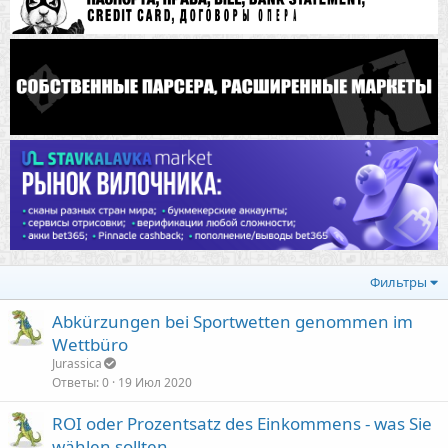
Фильтры
Abkürzungen bei Sportwetten genommen im
Wettbüro
Jurassica
Ответы
0
19 Июл 2020
ROI oder Prozentsatz des Einkommens - was Sie
wählen sollten