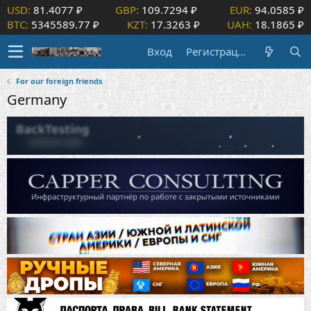
USD:
81.4077 ₽
GBP:
109.7294 ₽
EUR:
94.0585 ₽
BTC:
5345589.77 ₽
KZT:
17.3263 ₽
UAH:
18.1865 ₽
Вход
Регистрация
For our foreign friends
Germany