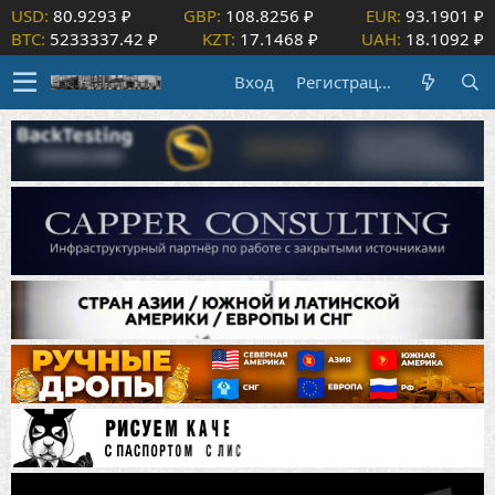
USD:
80.9293 ₽
GBP:
108.8256 ₽
EUR:
93.1901 ₽
BTC:
5233337.42 ₽
KZT:
17.1468 ₽
UAH:
18.1092 ₽
Вход
Регистрация