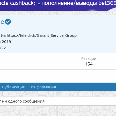
ce
Из
https://tele.click/Garant_Service_Group
 2019
022
Реакции
154
Публикации
Информация
ет ни одного сообщения.