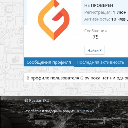
НЕ ПРОВЕРЕН
Регистрация
1 Июн 
Активность
10 Фев 
Сообщения
75
Найти
Сообщения профиля
Последняя активность
В профиле пользователя Glov пока нет ни одн
Russian (RU)
Разработка и поддержка форума:
XenForo.ws