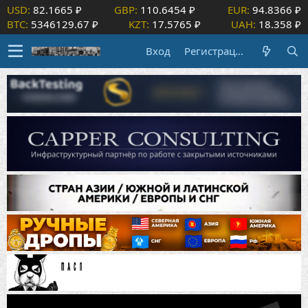
USD:
82.1665 ₽
GBP:
110.6454 ₽
EUR:
94.8366 ₽
BTC:
5346129.67 ₽
KZT:
17.5765 ₽
UAH:
18.358 ₽
Вход
Регистрация