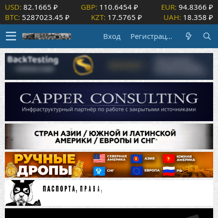
USD:
82.1665 ₽
GBP:
110.6454 ₽
EUR:
94.8366 ₽
BTC:
5287023.45 ₽
KZT:
17.5765 ₽
UAH:
18.358 ₽
Вход
Регистрация