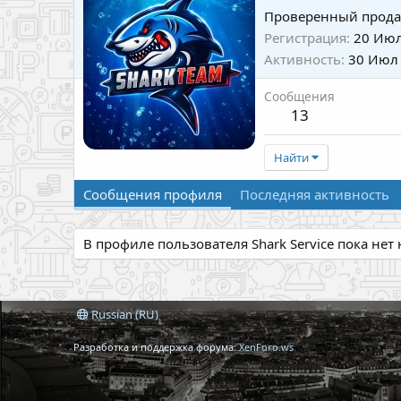
Проверенный прода
Регистрация
20 Июл
Активность
30 Июл
Сообщения
13
Найти
Сообщения профиля
Последняя активность
В профиле пользователя Shark Service пока нет
Russian (RU)
Разработка и поддержка форума:
XenForo.ws