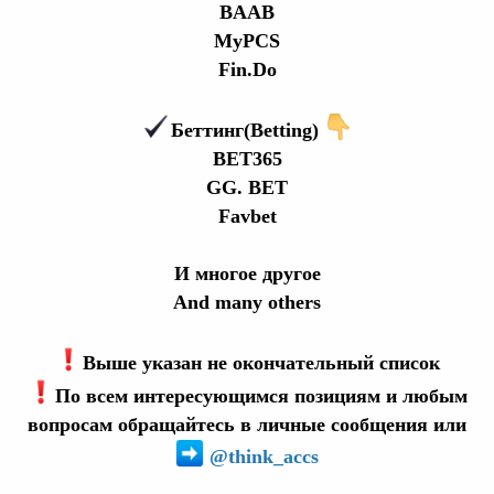
BAAB
MyPCS
Fin.Do
Беттинг(Betting)
BET365
GG. BET
Favbet
И многое другое
And many others
Выше указан не окончательный список
По всем интересующимся позициям и любым
вопросам обращайтесь в личные сообщения или
@think_accs