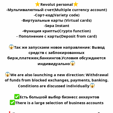
Revolut personal
-Мультивалютный счет(Multiple currency account)
-Сорт-код(Variety code)
-Виртуальные карты (Virtual cards)
-Sepa Instant
-Функция крипты(Crypto function)
- Пополнение с карты(Deposit from card)
Так же запускаем новое направление: Вывод
средств с заблокированных
бирж,платежек,банкингов.Условия обсуждаются
индивидуально
We are also launching a new direction: Withdrawal
of funds from blocked exchanges, payments, banking.
Conditions are discussed individually
Есть большой выбор бизнесс аккаунтов
There is a large selection of business accounts