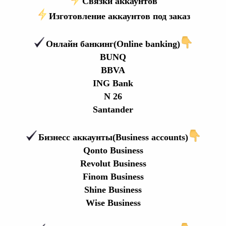
Связки аккаунтов
Изготовление аккаунтов под заказ
Онлайн банкинг(Online banking)
BUNQ
BBVA
ING Bank
N 26
Santander
Бизнесс аккаунты(Business accounts)
Qonto Business
Revolut Business
Finom Business
Shine Business
Wise Business