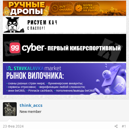
think_accs
New member
23 Фев 2024
#1