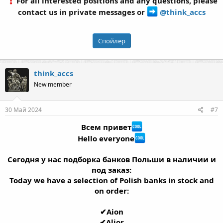
For all interested positions and any questions, please
contact us in private messages or
@think_accs
Спойлер
think_accs
New member
30 Май 2024
#7
Всем привет
Hello everyone
Сегодня у нас подборка банков Польши в наличии и
под заказ:
Today we have a selection of Polish banks in stock and
on order:
✔Aion
✔Alior