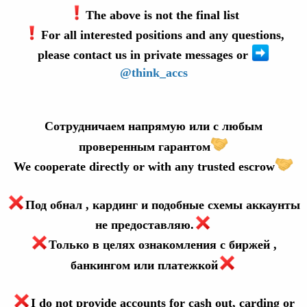
The above is not the final list
For all interested positions and any questions,
please contact us in private messages or
@think_accs
Сотрудничаем напрямую или с любым
проверенным гарантом
We cooperate directly or with any trusted escrow
Под обнал , кардинг и подобные схемы аккаунты
не предоставляю.
Только в целях ознакомления с биржей ,
банкингом или платежкой
I do not provide accounts for cash out, carding or