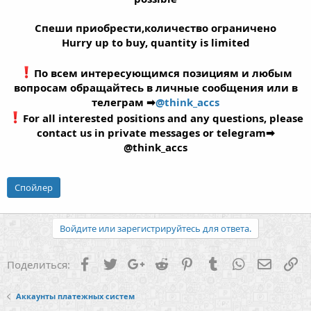
Спеши приобрести,количество ограничено
Hurry up to buy, quantity is limited
По всем интересующимся позициям и любым
вопросам обращайтесь в личные сообщения или в
телеграм ➡
@think_accs
For all interested positions and any questions, please
contact us in private messages or telegram➡
@think_accs
Спойлер
Войдите или зарегистрируйтесь для ответа.
Facebook
Twitter
Google+
Reddit
Pinterest
Tumblr
WhatsApp
Электр
Сс
Поделиться:
Аккаунты платежных систем