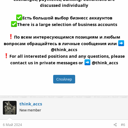
discussed individually
Есть большой выбор бизнесс аккаунтов
There is a large selection of business accounts
По всем интересующимся позициям и любым
вопросам обращайтесь в личные сообщения или
@think_accs
For all interested positions and any questions, please
contact us in private messages or
@think_accs
Спойлер
think_accs
New member
6 Май 2024
#6