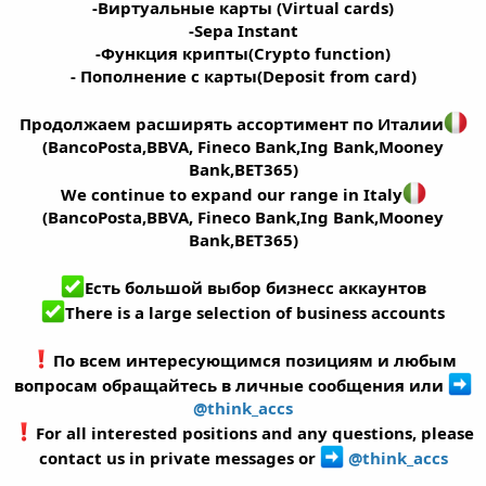
-Виртуальные карты (Virtual cards)
-Sepa Instant
-Функция крипты(Crypto function)
- Пополнение с карты(Deposit from card)
Продолжаем расширять ассортимент по Италии
(BancoPosta,BBVA, Fineco Bank,Ing Bank,Mooney
Bank,BET365)
We continue to expand our range in Italy
(BancoPosta,BBVA, Fineco Bank,Ing Bank,Mooney
Bank,BET365)
Есть большой выбор бизнесс аккаунтов
There is a large selection of business accounts
По всем интересующимся позициям и любым
вопросам обращайтесь в личные сообщения или
@think_accs
For all interested positions and any questions, please
contact us in private messages or
@think_accs