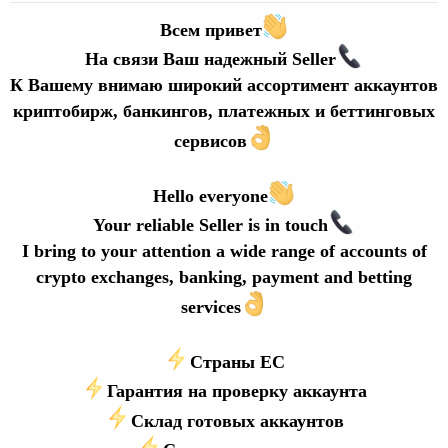
Всем привет
На связи Ваш надежный Seller
К Вашему внимаю широкий ассортимент аккаунтов
криптобирж, банкингов, платежных и беттинговых
сервисов
Hello everyone
Your reliable Seller is in touch
I bring to your attention a wide range of accounts of
crypto exchanges, banking, payment and betting
services
Страны ЕС
Гарантия на проверку аккаунта
Склад готовых аккаунтов