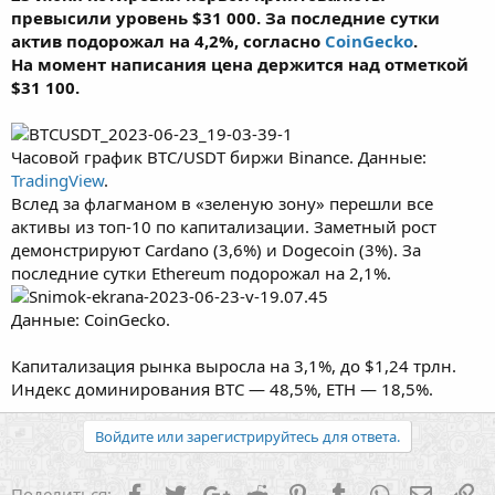
превысили уровень $31 000. За последние сутки
актив подорожал на 4,2%, согласно
CoinGecko
.
На момент написания цена держится над отметкой
$31 100.
Часовой график BTC/USDT биржи Binance. Данные:
TradingView
.
Вслед за флагманом в «зеленую зону» перешли все
активы из топ-10 по капитализации. Заметный рост
демонстрируют Cardano (3,6%) и Dogecoin (3%). За
последние сутки Ethereum подорожал на 2,1%.
Данные: CoinGecko.
Капитализация рынка выросла на 3,1%, до $1,24 трлн.
Индекс доминирования BTC — 48,5%, ETH — 18,5%.
Войдите или зарегистрируйтесь для ответа.
Facebook
Twitter
Google+
Reddit
Pinterest
Tumblr
WhatsApp
Электр
Сс
Поделиться: