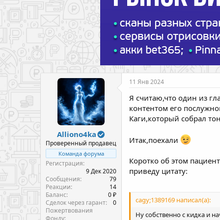
11 Янв 2024
Я считаю,что один из г
контентом его послужног
Каги,который собрал то
Alliono4ka
Итак,поехали
Проверенный продавец
Команда форума
Коротко об этом пациент
Регистрация
приведу цитату:
9 Дек 2020
Сообщения
79
Реакции
14
Баланс
0 ₽
cagy;1389169 написал(а):
Сделок через гарант
0
Пожертвования
Ну собственно с кидка и н
Фонду