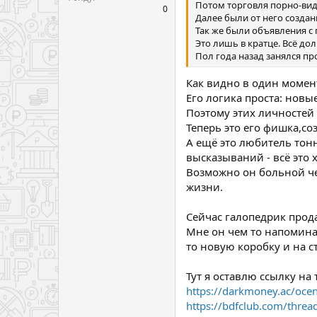
Потом торговля порно-виде
0
Далее были от него создан
Так же были объявления с
Это лишь в кратце. Всё до
Пол года назад занялся пр
Как видно в один момен
Его логика проста: новы
Поэтому этих личностей 
Теперь это его фишка,с
А ещё это любитель тонн
высказываний - всё это 
Возможно он больной че
жизни.
Сейчас галопедрик прода
Мне он чем то напоминае
то новую коробку и на с
Тут я оставлю ссылку на
https://darkmoney.ac/oce
https://bdfclub.com/threa