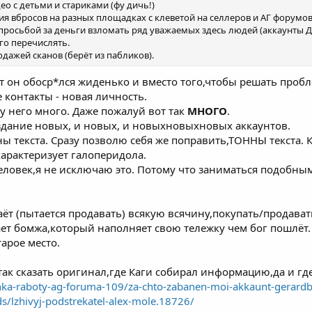
о с детьми и стариками (фу дичь!)
ия вбросов на разных площадках с клеветой на селлеров и АГ форумов
 просьбой за деньги взломать ряд уважаемых здесь людей (аккаунты 
лго перечислять.
одажей сканов (берёт из пабликов).
т он обоср*лся жиденько и вместо того,чтобы решать пробл
е контакты - новая личность.
у него много. Даже пожалуй вот так
МНОГО
.
оздание новых, и новых, и новыхновыхновых аккаунтов.
ы текста. Сразу позволю себя же поправить,ТОННЫ текста. 
характеризует галоперидола.
ловек,я не исключаю это. Потому что заниматься подобным
ёт (пытается продавать) всякую всячину,покупать/продават
т бомжа,который наполняет свою тележку чем бог пошлёт. 
тарое место.
 так сказать оригинал,где Каги собирал информацию,да и где
nka-raboty-ag-foruma-109/za-chto-zabanen-moi-akkaunt-gerard
ds/lzhivyj-podstrekatel-alex-mole.18726/