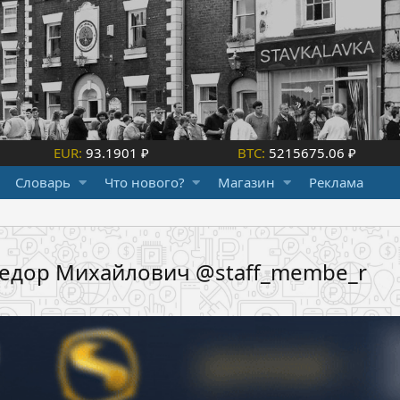
EUR:
93.1901 ₽
BTC:
5215675.06 ₽
Словарь
Что нового?
Магазин
Реклама
Федор Михайлович @staff_membe_r