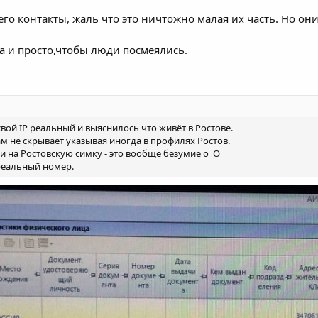
его контакты, жаль что это ничтожно малая их часть. Но он
а и просто,чтобы люди посмеялись.
свой IP реальный и выяснилось что живёт в Ростове.
ам не скрывает указывая иногда в профилях Ростов.
ви на Ростовскую симку - это вообще безумие о_О
реальный номер.