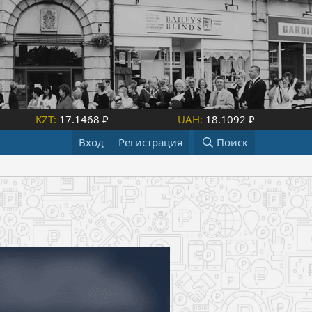
KZT:
17.1468 ₽
UAH:
18.1092 ₽
Вход
Регистрация
Поиск