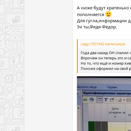
А ниже будут кратенько 
пополняется
Для гугла,информации д
Эх ты,Федя-Фёдор.
cagy;1351542 написал(а):
Года два назад ОН спалил 
Впрочем он теперь это и с
Но то, что ещё и номер ки
Похоже оформил на свой 