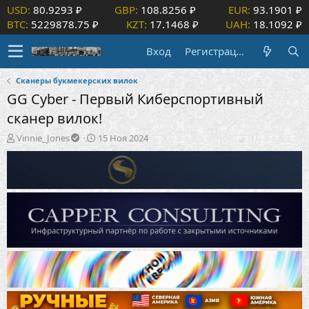
USD:
80.9293 ₽
GBP:
108.8256 ₽
EUR:
93.1901 ₽
BTC:
5229878.75 ₽
KZT:
17.1468 ₽
UAH:
18.1092 ₽
Вход
Регистрация
Сканеры букмекерских вилок
GG Cyber - Первый Киберспортивный
сканер вилок!
А
Д
Vinnie_Jones
15 Ноя 2024
в
а
т
т
о
а
р
н
т
а
е
ч
м
а
ы
л
а