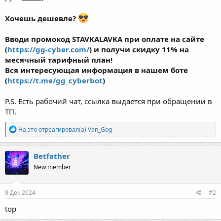
Хочешь дешевле?
Вводи промокод STAVKALAVKA при оплате на сайте
(
https://gg-cyber.com/
) и получи скидку 11% на
месячный тарифный план!
Вся интересующая информация в нашем боте
(
https://t.me/gg_cyberbot
)
P.S. Есть рабочий чат, ссылка выдается при обращении в
ТП.
Р
На это отреагировал(а)
Van_Gog
е
а
к
Betfather
ц
New member
и
и
:
9 Дек 2024
#2
top