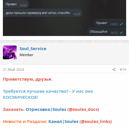
Soul_Service
Member
21 Май 2024
#19
Приветствую, друзья.
Требуется лучшее качество? - У нас оно
КОСМИЧЕСКОЕ!
Заказать:
Отрисовка|Soules
(@soules_docs)
Новости и Раздачи:
Канал|Soules
(@soules_links)