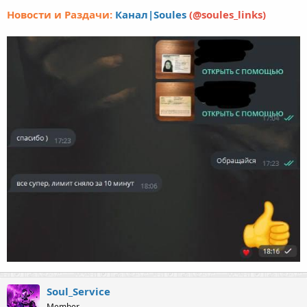
Новости и Раздачи:
Канал|Soules
(@soules_links)
Soul_Service
Member