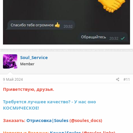
Soul_Service
Member
9 Май 2024
#11
Приветствую, друзья.
Требуется лучшее качество? - У нас оно
КОСМИЧЕСКОЕ!
Заказать:
Отрисовка|Soules
(@soules_docs)
Новости и Раздачи:
Канал|Soules
(@soules_links)