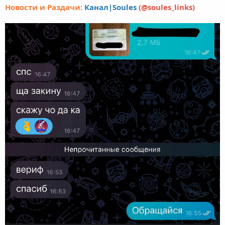
Новости и Раздачи:
Канал|Soules
(@soules_links)