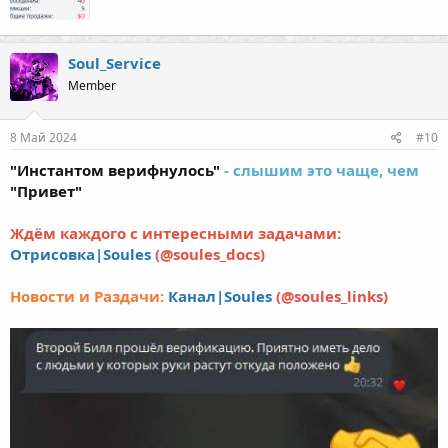
Soul_Service
Member
8 Май 2024
#10
"Инстантом верифнулось"
- слышим это чаще, чем
"Привет"
Ждём каждого с интересными задачами:
Отрисовка|Soules
(@soules_docs)
Новости и Раздачи:
Канал|Soules
(@soules_links)