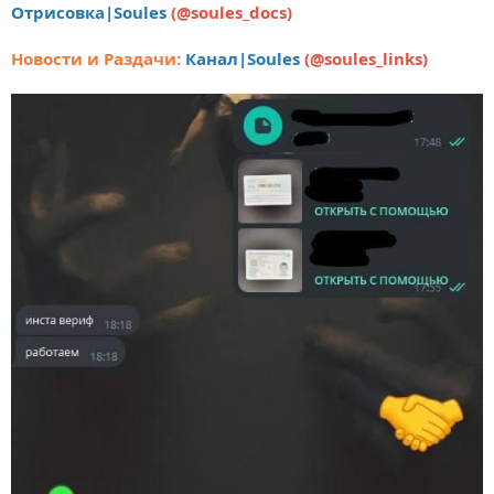
Отрисовка|Soules
(@soules_docs)
Новости и Раздачи:
Канал|Soules
(@soules_links)