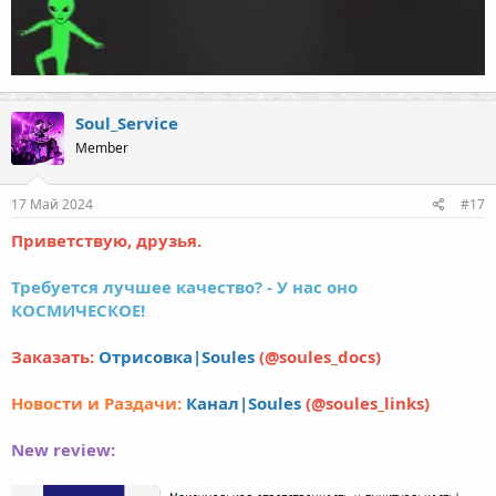
Soul_Service
Member
17 Май 2024
#17
Приветствую, друзья.
Требуется лучшее качество? - У нас оно
КОСМИЧЕСКОЕ!
Заказать:
Отрисовка|Soules
(@soules_docs)
Новости и Раздачи:
Канал|Soules
(@soules_links)
New review: