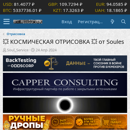
USD:
81.4077 ₽
GBP:
109.7294 ₽
EUR:
94.0585 ₽
BTC:
5337736.01 ₽
KZT:
17.3263 ₽
UAH:
18.1865 ₽
Вход
Регистрация
Отрисовка
💥 КОСМИЧЕСКАЯ ОТРИСОВКА 💥 от Soules
А
Д
Soul_Service
24 Апр 2024
в
а
т
т
о
а
р
н
т
а
е
ч
м
а
ы
л
а