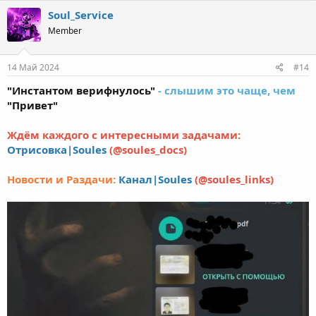
Soul_Service
Member
14 Май 2024
#14
"Инстантом верифнулось"
- слышим это чаще, чем
"Привет"
Ждём каждого с интересными задачами:
Отрисовка|Soules
(@soules_docs)
Новости и Раздачи:
Канал|Soules
(@soules_links)