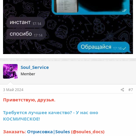
Soul_Service
Member
3 Май 2024
#7
Приветствую, друзья.
Требуется лучшее качество? - У нас оно
КОСМИЧЕСКОЕ!
Заказать:
Отрисовка|Soules
(@soules_docs)