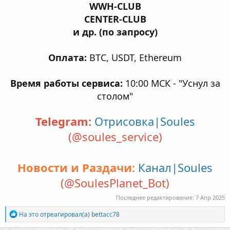
WWH-CLUB
CENTER-CLUB
и др. (по запросу)
Оплата:
BTC, USDT, Ethereum
Время работы сервиса:
10:00 МСК - "Уснул за
столом"
Telegram:
Отрисовка|Soules
(@soules_service)
Новости и Раздачи:
Канал|Soules
(@SoulesPlanet_Bot)
Последнее редактирование:
7 Апр 2025
Р
На это отреагировал(а)
bettacc78
е
а