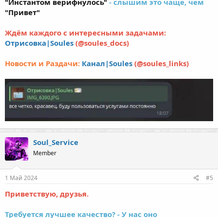
"Инстантом верифнулось"
- слышим это чаще, чем
"Привет"
Ждём каждого с интересными задачами:
Отрисовка|Soules
(@soules_docs)
Новости и Раздачи:
Канал|Soules
(@soules_links)
Soul_Service
Member
1 Май 2024
#5
Приветствую, друзья.
Требуется лучшее качество? - У нас оно