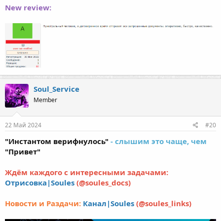
New review:
Soul_Service
Member
22 Май 2024
#20
"Инстантом верифнулось"
- слышим это чаще, чем
"Привет"
Ждём каждого с интересными задачами:
Отрисовка|Soules
(@soules_docs)
Новости и Раздачи:
Канал|Soules
(@soules_links)