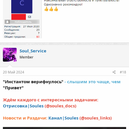
Soul_Service
Member
20 Май 2024
#18
"Инстантом верифнулось"
- слышим это чаще, чем
"Привет"
Ждём каждого с интересными задачами:
Отрисовка|Soules
(@soules_docs)
Новости и Раздачи:
Канал|Soules
(@soules_links)