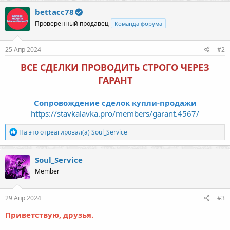
к
bettacc78
ц
Проверенный продавец
Команда форума
и
и
:
25 Апр 2024
#2
ВСЕ СДЕЛКИ ПРОВОДИТЬ СТРОГО ЧЕРЕЗ
ГАРАНТ
Сопровождение сделок купли-продажи
https://stavkalavka.pro/members/garant.4567/
Р
На это отреагировал(а)
Soul_Service
е
а
к
Soul_Service
ц
Member
и
и
:
29 Апр 2024
#3
Приветствую, друзья.