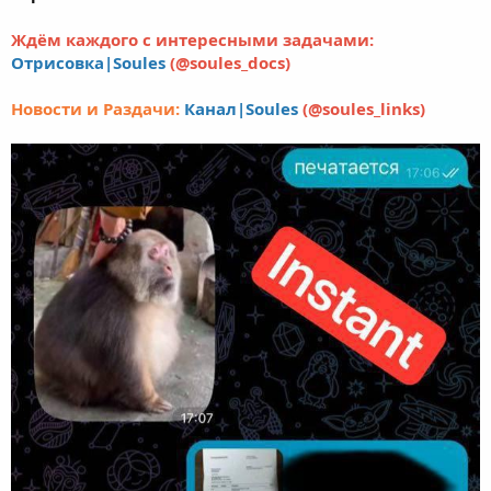
Ждём каждого с интересными задачами:
Отрисовка|Soules
(@soules_docs)
Новости и Раздачи:
Канал|Soules
(@soules_links)