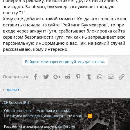
поверив в рекламу, не возникнет других негативных
эпизодов. За обман, букмекер заслуживает твёрдую
оценку "1".
Хочу ещё добавить такой момент. Когда этот отзыв хотел
оставить сначала на сайте "Рейтинг Букмекеров", то при
входе через аккаунт Гугл, срабатывает блокировка сайта
сервисом безопасности Гугл, так как РБ запрашивает всю
персональную информацию о вас. Так, на всякий случай
рассказываю, кому интересно.
Войдите или зарегистрируйтесь для ответа.
Facebook
Twitter
Google+
Reddit
Pinterest
Tumblr
WhatsApp
Электр
Сс
Поделиться:
МЕЛБЕТ
Russian (RU)
Обратная связь
Условия и правила
Политика конфиденциальности
Помощь
R
S
S
Разработка и поддержка форума:
XenForo.ws