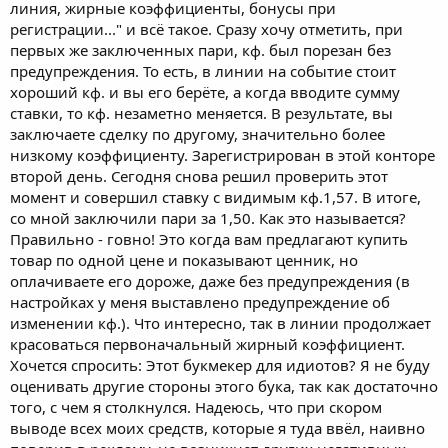
линия, жирные коэффициенты, бонусы при
регистрации..." и всё такое. Сразу хочу отметить, при
первых же заключенных пари, кф. был порезан без
предупреждения. То есть, в линии на событие стоит
хороший кф. и вы его берёте, а когда вводите сумму
ставки, то кф. незаметно меняется. В результате, вы
заключаете сделку по другому, значительно более
низкому коэффициенту. Зарегистрирован в этой конторе
второй день. Сегодня снова решил проверить этот
момент и совершил ставку с видимым кф.1,57. В итоге,
со мной заключили пари за 1,50. Как это называется?
Правильно - говно! Это когда вам предлагают купить
товар по одной цене и показывают ценник, но
оплачиваете его дороже, даже без предупреждения (в
настройках у меня выставлено предупреждение об
изменении кф.). Что интересно, так в линии продолжает
красоваться первоначальный жирный коэффициент.
Хочется спросить: Этот букмекер для идиотов? Я не буду
оценивать другие стороны этого бука, так как достаточно
того, с чем я столкнулся. Надеюсь, что при скором
выводе всех моих средств, которые я туда ввёл, наивно