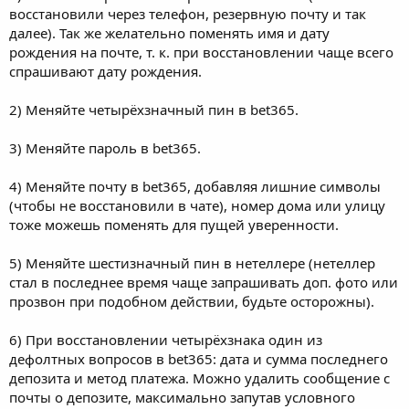
восстановили через телефон, резервную почту и так
далее). Так же желательно поменять имя и дату
рождения на почте, т. к. при восстановлении чаще всего
спрашивают дату рождения.
2) Меняйте четырёхзначный пин в bet365.
3) Меняйте пароль в bet365.
4) Меняйте почту в bet365, добавляя лишние символы
(чтобы не восстановили в чате), номер дома или улицу
тоже можешь поменять для пущей уверенности.
5) Меняйте шестизначный пин в нетеллере (нетеллер
стал в последнее время чаще запрашивать доп. фото или
прозвон при подобном действии, будьте осторожны).
6) При восстановлении четырёхзнака один из
дефолтных вопросов в bet365: дата и сумма последнего
депозита и метод платежа. Можно удалить сообщение с
почты о депозите, максимально запутав условного