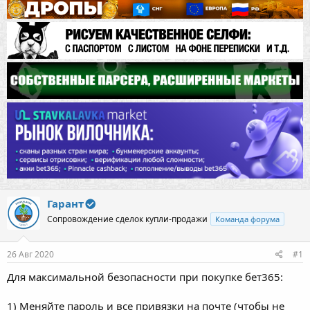
Гарант
Сопровождение сделок купли-продажи
Команда форума
26 Авг 2020
#1
Для максимальной безопасности при покупке бет365:
1) Меняйте пароль и все привязки на почте (чтобы не