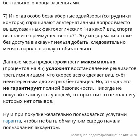
бенгальского ловца за деньгами.
7) Иногда особо безалаберные эдвайзоры (сотрудники
конторы) спрашивают альтернативный вопрос вместо
вышеуказанных фактологических "на какой вид спорта
вы ставите преимущественно?". Эту информацию тоже
без доступа в аккаунт нельзя добыть, следовательно
менять пароль в аккаунт обязательно.
Данные меры предосторожности
максимально
(процентов на 95)
усложнят
восстановление реквизитов
третьими лицами, что скорее всего сделает ваш счёт
неинтересным для хитрых бенгальцев. Но, отнюдь это
не гарантирует
полной безопасности. Никогда не
покупайте аккаунты у людей, которых никто не знает и у
которых нет отзывов.
Ну и при покупке желательно пользоваться услугами
гаранта
, чтобы не быть обманутым ещё до начала
пользования аккаунтом.
Последнее редактирование:
27 Авг 2020