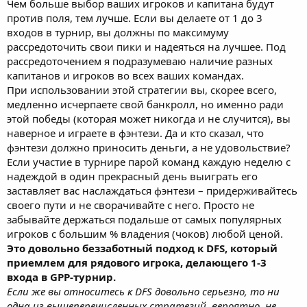
Чем больше выбор ваших игроков и капитана будут
против поля, тем лучше. Если вы делаете от 1 до 3
входов в турнир, вы должны по максимуму
рассредоточить свои пики и надеяться на лучшее. Под
рассредоточением я подразумеваю наличие разных
капитанов и игроков во всех ваших командах.
При использовании этой стратегии вы, скорее всего,
медленно исчерпаете свой банкролл, но именно ради
этой победы (которая может никогда и не случится), вы
наверное и играете в фэнтези. Да и кто сказал, что
фэнтези должно приносить деньги, а не удовольствие?
Если участие в турнире парой команд каждую неделю с
надеждой в один прекрасный день выиграть его
заставляет вас наслаждаться фэнтези – придерживайтесь
своего пути и не сворачивайте с него. Просто не
забывайте держаться подальше от самых популярных
игроков с большим % владения (чоков) любой ценой.
Это довольно беззаботный подход к DFS, который
приемлем для рядового игрока, делающего 1-3
входа в GPP-турнир.
Если же вы относитесь к DFS довольно серьезно, то ни
одна из вышеперечисленных стратегий, вероятно, не