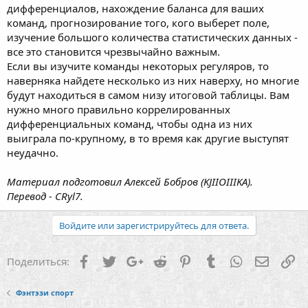
дифференциалов, нахождение баланса для ваших
команд, прогнозирование того, кого выберет поле,
изучение большого количества статистических данных -
все это становится чрезвычайно важным.
Если вы изучите команды некоторых регуляров, то
наверняка найдете несколько из них наверху, но многие
будут находиться в самом низу итоговой таблицы. Вам
нужно много правильно коррелированных
дифференциальных команд, чтобы одна из них
выиграла по-крупному, в то время как другие выступят
неудачно.
Материал подготовил Алексей Бобров (KJIIOIIIKA).
Перевод - CRyl7.
Войдите или зарегистрируйтесь для ответа.
Facebook
Twitter
Google+
Reddit
Pinterest
Tumblr
WhatsApp
Электр
Сс
Поделиться:
Фэнтэзи спорт