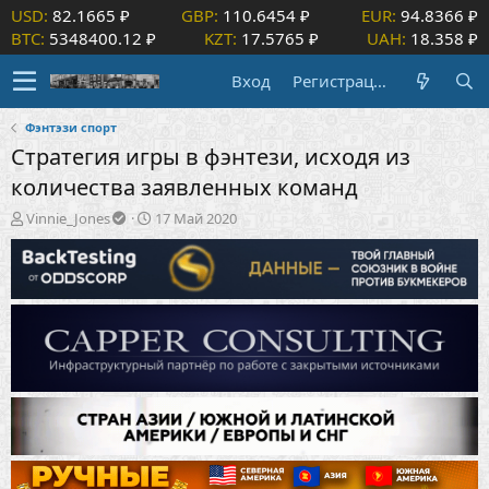
USD:
82.1665 ₽
GBP:
110.6454 ₽
EUR:
94.8366 ₽
BTC:
5348400.12 ₽
KZT:
17.5765 ₽
UAH:
18.358 ₽
Вход
Регистрация
Фэнтэзи спорт
Стратегия игры в фэнтези, исходя из
количества заявленных команд
А
Д
Vinnie_Jones
17 Май 2020
в
а
т
т
о
а
р
н
т
а
е
ч
м
а
ы
л
а