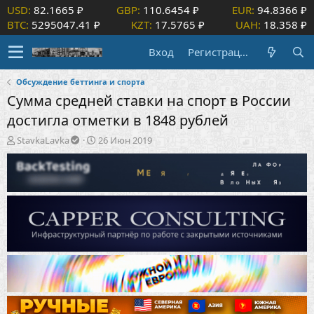
USD:
82.1665 ₽
GBP:
110.6454 ₽
EUR:
94.8366 ₽
BTC:
5295047.41 ₽
KZT:
17.5765 ₽
UAH:
18.358 ₽
Вход
Регистрация
Обсуждение беттинга и спорта
Сумма средней ставки на спорт в России
достигла отметки в 1848 рублей
А
Д
StavkaLavka
26 Июн 2019
в
а
т
т
о
а
р
н
т
а
е
ч
м
а
ы
л
а