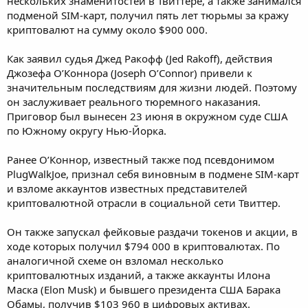
нескольких знаменитостей в Твиттере, а также занимался
подменой SIM-карт, получил пять лет тюрьмы за кражу
криптовалют на сумму около $900 000.
Как заявил судья Джед Ракофф (Jed Rakoff), действия
Джозефа О’Коннора (Joseph O’Connor) привели к
значительным последствиям для жизни людей. Поэтому
он заслуживает реального тюремного наказания.
Приговор был вынесен 23 июня в окружном суде США
по Южному округу Нью-Йорка.
Ранее О’Коннор, известный также под псевдонимом
PlugWalkJoe, признал себя виновным в подмене SIM-карт
и взломе аккаунтов известных представителей
криптовалютной отрасли в социальной сети Твиттер.
Он также запускал фейковые раздачи токенов и акции, в
ходе которых получил $794 000 в криптовалютах. По
аналогичной схеме он взломал несколько
криптовалютных изданий, а также аккаунты Илона
Маска (Elon Musk) и бывшего президента США Барака
Обамы, получив $103 960 в цифровых активах.