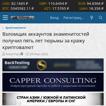
USD:
82.1665 ₽
GBP:
110.6454 ₽
EUR:
94.8366 ₽
BTC:
5345582.11 ₽
KZT:
17.5765 ₽
UAH:
18.358 ₽
Вход
Регистрация
Криптовалюта
Взломщик аккаунтов знаменитостей
получил пять лет тюрьмы за кражу
криптовалют
А
Д
Koterman
24 Июн 2023
в
а
т
т
о
а
р
н
т
а
е
ч
м
а
ы
л
а