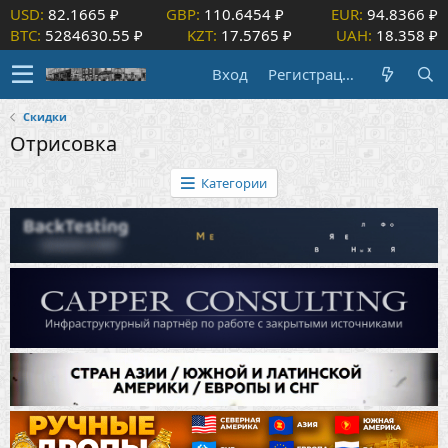
USD:
82.1665 ₽
GBP:
110.6454 ₽
EUR:
94.8366 ₽
BTC:
5284630.55 ₽
KZT:
17.5765 ₽
UAH:
18.358 ₽
Вход
Регистрация
Скидки
Отрисовка
Категории