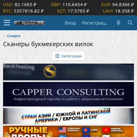
USD:
82.1665 ₽
GBP:
110.6454 ₽
EUR:
94.8366 ₽
BTC:
5357816.82 ₽
KZT:
17.5765 ₽
UAH:
18.358 ₽
Вход
Регистрация
Скидки
Сканеры букмекерских вилок
Категории