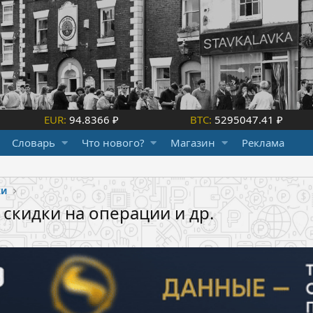
EUR:
94.8366 ₽
BTC:
5295047.41 ₽
Словарь
Что нового?
Магазин
Реклама
ки
, скидки на операции и др.