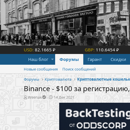
USD:
82.1665 ₽
GBP:
110.6454 ₽
Наш блог
Форумы
Гарант
Скидки
Новые сообщения
Поиск сообщений
Форумы
Криптовалюта
Криптовалютные кошель
Binance - $100 за регистрацию
А
Д
Weenax
14 Дек 2021
в
а
т
т
о
а
р
н
т
а
е
ч