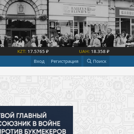
KZT:
17.5765 ₽
UAH:
18.358 ₽
Вход
Регистрация
Поиск