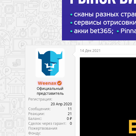
14 Дек 2021
Weenax
Официальный
представитель
Регистрация
20 Апр 2020
Сообщения
11
Реакции
21
Баланс
0 ₽
Сделок через гарант
0
Пожертвования
Фонду